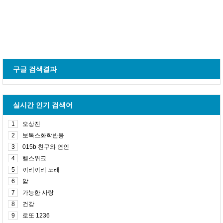
구글 검색결과
실시간 인기 검색어
1
오상진
2
보톡스화학반응
3
015b 친구와 연인
4
헬스위크
5
끼리끼리 노래
6
암
7
가능한 사랑
8
건강
9
로또 1236